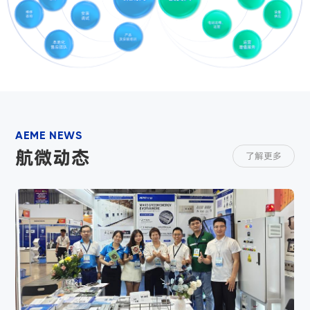
维修
设备
安装
咨询
供应
调试
电站运维、
运营
产品
及安装培训
本地化
运营
售后团队
增值服务
AEME NEWS
航微动态
了解更多