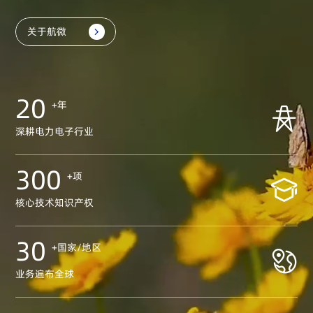
关于航微

20
+年

深耕电力电子行业
300
+项

核心技术知识产权
30
+国家/地区

业务遍布全球