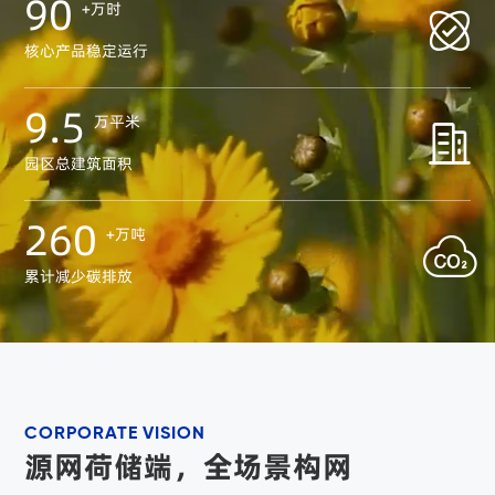
90
+万时

核心产品稳定运行
9.5
万平米

园区总建筑面积
260
+万吨

累计减少碳排放
CORPORATE VISION
源网荷储端，全场景构网